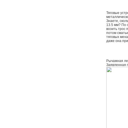
Тяговые устр
металлическо
Знаете, скол
13.5 мм? По 
возить трос 
потом сматыв
тяговых меха
даже она при
Рычажная леб
Заявленная г