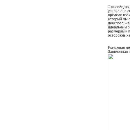
Эта лебедка 
усилие она с
пределе воз
который мы с
дееспособна.
идеальным р
размерам и п
осторожных 
Рычажная леб
Заявленная г