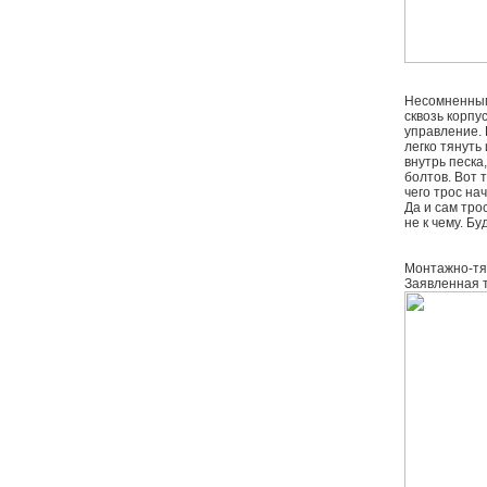
Несомненным
сквозь корпу
управление. 
легко тянуть
внутрь песка
болтов. Вот 
чего трос на
Да и сам тро
не к чему. Б
Монтажно-тяг
Заявленная т