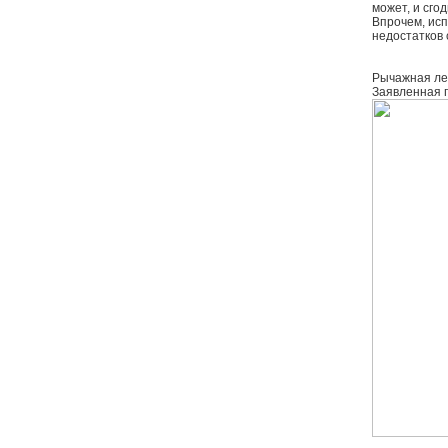
может, и сго
Впрочем, ис
недостатков 
Рычажная леб
Заявленная г