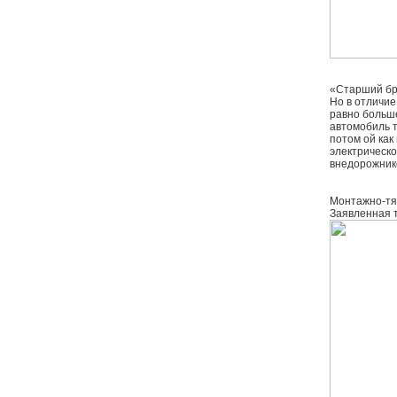
«Старший бра
Но в отличие
равно больше
автомобиль т
потом ой как
электрическо
внедорожник
Монтажно-тяг
Заявленная т