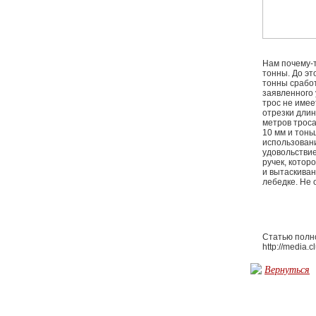
Нам почему-т
тонны. До эт
тонны сработ
заявленного 
трос не имее
отрезки длин
метров троса
10 мм и тонь
использовани
удовольстви
ручек, котор
и вытаскиван
лебедке. Не 
Статью полн
http://media.
Вернуться