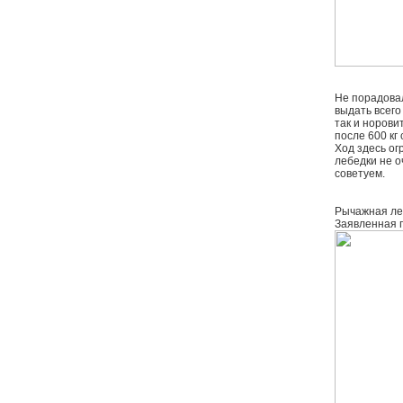
Не порадовал
выдать всего
так и норови
после 600 кг
Ход здесь ог
лебедки не о
советуем.
Рычажная леб
Заявленная г