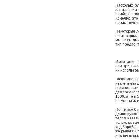
Насколько р
застрявший в
наиболее ра
Конечно, это
представлен
Некоторые ле
настоящими б
мы не стольк
тип предпоч
Испытания пр
при приложен
их использов
Возможно, пр
извлечения д
возможности 
для среднера
1000, а то и 
на мосты или
Почти все ба
длине рукоят
телом навали
только метал
ход барабанн
же рычага. С
исключая сры