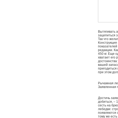
Вытягивать а
зацепиться з
Так что жела
Конструкция 
показателей 
редакции. Ка
450 кг. Еще 
хватает его 
достоинства 
вашей запасл
пригодиться 
при этом дол
Рычажная леб
Заявленная г
Достичь заяв
добиться, – 
сесть на брю
лебедки: стр
появляются с
тому же есть