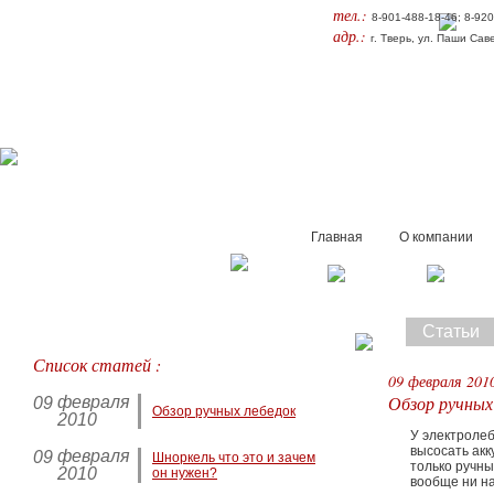
тел.:
8-901-488-18-46; 8-92
адр.:
г. Тверь, ул. Паши Сав
Главная
О компании
Статьи
Список статей :
09 февраля 201
Обзор ручных
февраля
09
Обзор ручных лебедок
2010
У электролеб
высосать акк
февраля
09
Шноркель что это и зачем
только ручны
2010
он нужен?
вообще ни на